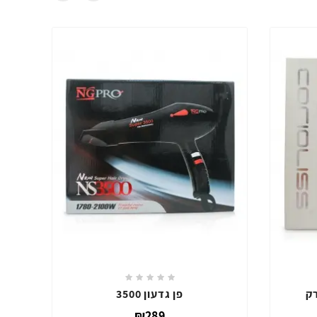
רו
מייבש שיער קוריוליס ארק
₪349