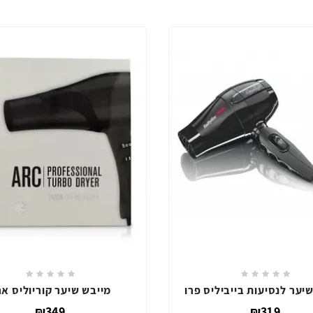
ת שיער אקסטרים
מייבש שיער לנסיעות בייביליס פ
₪319
₪39