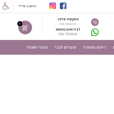
נגישות
החשבון שלי
התקשרו אלינו:
0
054-6866634
דברו אתנו בווצאפ
058-7931616
ריהוט מספרה
מוצרים לגבר
מוצרי חשמל