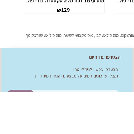
מוס עיצוב נפח מלא אקסטרה בודי פול מיטשל 200 מ"ל
₪129
₪79
וורצקופ
,
מוס סילאט לבן
,
מוס מקצועי לשיער
,
מוס סילואט שוורצקופף
הצטרפו עוד היום
הצטרפו עכשיו לניוזלייטר!
וקבלו עדכונים חמים על מבצעים והנחות מיוחדות
להצטרפות!