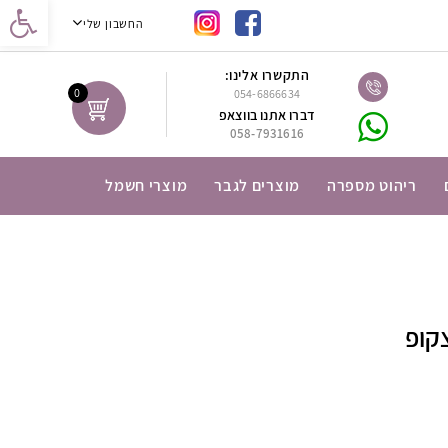
נגישות
החשבון שלי
התקשרו אלינו:
0
054-6866634
דברו אתנו בווצאפ
058-7931616
ריהוט מספרה
מוצרים לגבר
מוצרי חשמל
קופ