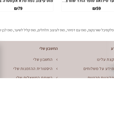
ספריי לשיער סילואט פלקסיבל הולד שוורצקופ
ספריי לשיער סילואט סופר הולד שוורצקופ
₪59
פלקסיבל שוורצקופ
,
מוס עם דפיוזר
,
מוס לעיצוב תלתלים
,
מוס קליל לשיער
,
מוס לבן ש
ע
החשבון שלי
צת עלינו
החשבון שלי
ידע על משלוחים
היסטורית ההזמנות שלי
דיניות פרטיות
רשימת המשאלות שלי
קנון
דוור
פת האתר
החזרות
יפוש יד שניה