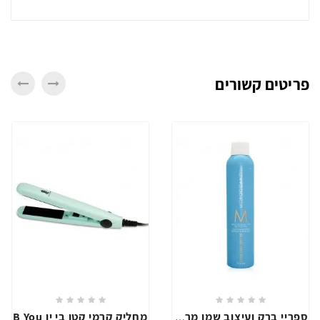
פריטים קשורים
מחליק קרמי קטן בי יו B You
ספריי ברק ועיצוב שמן מרוקאי