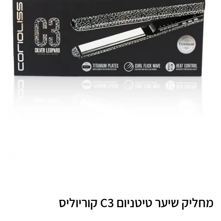
מחליק שיער טיטניום C3 קוריוליס