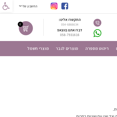
נגישות
החשבון שלי
התקשרו אלינו:
0
054-6866634
דברו אתנו בווצאפ
058-7931616
ריהוט מספרה
מוצרים לגבר
מוצרי חשמל
ת.
וצד שני עם שיניים רחבות.