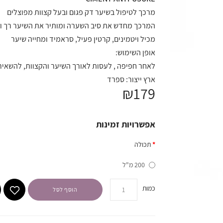
מרכך לטיפול בשיער דק פגום ובעל קצוות מפוצלים
המרכך מחדש את סיב השערה ומותיר את השיער רך ו
מכיל ויטמינים, קרטין פעיל, סראמיד ומחייה שיער
אופן השימוש:
לאחר חפיפה , לעסות לאורך השיער והקצוות, להשאיר 1-2 דקות ולשטוף היטב
ארץ ייצור: ספרד
₪179
אפשרויות זמינות
תכולה
200 מ"ל
כמות
הוסף לסל