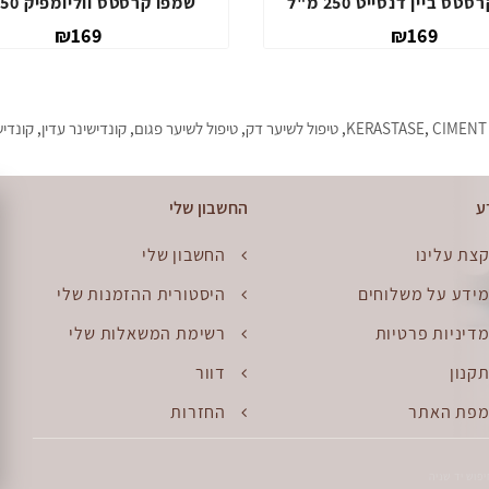
שמפו קרסטס ביין דנסייט 250 מ"ל
שמפו קרסטס ווליומפיק 
₪169
₪169
CIMENT
,
KERASTASE
,
טיפול לשיער דק
,
טיפול לשיער פגום
,
קונדישינר עדין
,
קונדיש
ע
החשבון שלי
צת עלינו
החשבון שלי
ידע על משלוחים
היסטורית ההזמנות שלי
דיניות פרטיות
רשימת המשאלות שלי
קנון
דוור
פת האתר
החזרות
יפוש יד שניה