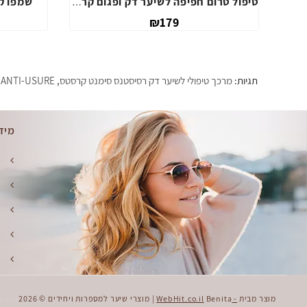
שמן לשיער דק ושביר אלקסיר אולטים קרסטס
טיפול טרום חפיפה לשיער דק ופגום קרסטס
₪179
תגיות:
מרכך טיפולי לשיער דק רסיסטנס סימנט קרסטס
,
 ANTI-USURE
מיד
ק
מ
מ
ת
מ
מוצר מבית
- WebHit.co.il
Benita | מוצרי שיער למספרות ויחידים © 2026
מנוע ח