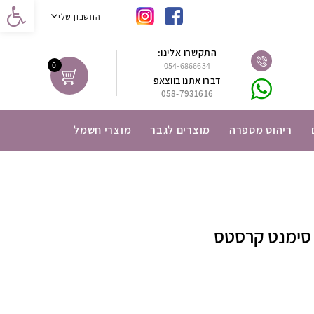
נגישות
החשבון שלי
התקשרו אלינו:
0
054-6866634
דברו אתנו בווצאפ
058-7931616
ריהוט מספרה
מוצרים לגבר
מוצרי חשמל
 סימנט קרסטס