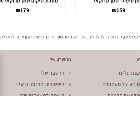
וקאי 1000מ"ל
שמן טיפולי שמן מרוקאי
₪159
₪239
לתלתלים
,
קונדישינר לתלתלים
,
קונדישינר מקצועי
,
מרכך טיפולי
,
שמן ארגן
,
לחות לת
ע
החשבון שלי
צת עלינו
החשבון שלי
ידע על משלוחים
היסטורית ההזמנות שלי
דיניות פרטיות
רשימת המשאלות שלי
קנון
דוור
פת האתר
החזרות
יפוש יד שניה