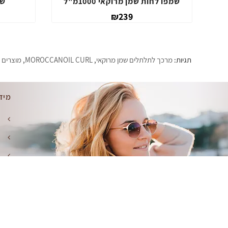
קרם הזנה לתלתלים שמן מרוקאי
שמפו לחות שמן מר
₪89
תגיות:
מרכך לתלתלים שמן מרוקאי
,
MOROCCANOIL CURL
,
מוצרים 
מיד
ק
מ
מ
ת
מ
מוצר מבית
- WebHit.co.il
Benita | מוצרי שיער למספרות ויחידים © 2026
מנוע ח