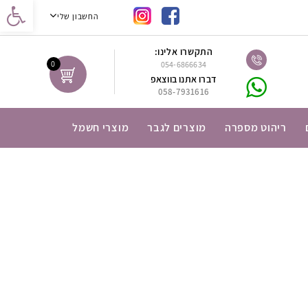
נגישות
החשבון שלי
התקשרו אלינו:
0
054-6866634
דברו אתנו בווצאפ
058-7931616
ריהוט מספרה
מוצרים לגבר
מוצרי חשמל