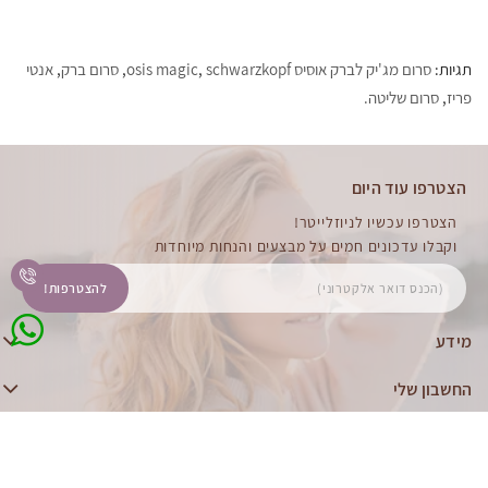
תגיות:
סרום מג'יק לברק אוסיס osis magic
schwarzkopf
,
,
סרום ברק
,
אנטי
פריז
,
סרום שליטה.
הצטרפו עוד היום
הצטרפו עכשיו לניוזלייטר!
וקבלו עדכונים חמים על מבצעים והנחות מיוחדות
להצטרפות!
מידע
החשבון שלי