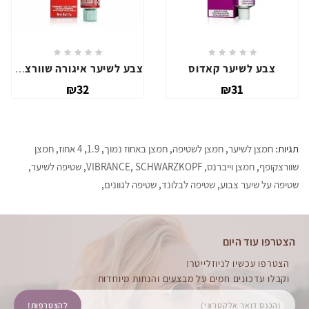
צבע לשיער קאדוס
צבע לשיער איגורה שוורצקופף
₪32
₪31
תגיות:
חמצן לשיער
,
חמצן לשטיפה
,
חמצן באחוז נמוך
,
1.9
,
4 אחוז
,
חמצן
שוורצקופף
,
חמצן וייברנס
,
SCHWARZKOPF
,
VIBRANCE
,
שטיפה לשיער
,
שטיפה על שיער צבוע
,
שטיפה לבלונד
,
שטיפה לגוונים
,
הצטרפו עוד היום
הצטרפו עכשיו לניוזלייטר!
וקבלו עדכונים חמים על מבצעים והנחות מיוחדות
להצטרפות!