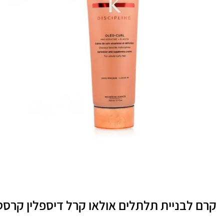
רם לבניית תלתלים אולאו קרל דיספלין קרסטס