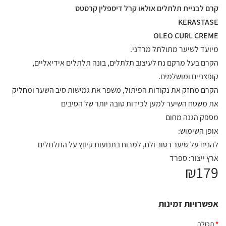
ם לבניית תלתלים אולאו קרל דיספלין קרסטס
KERASTA
OLEO CURL CRE
ועד לשיער מתולתל מרדני.
רם בעל מרקם נח לעיצוב תלתלים, בונה תלתלים אידיאליים,
פצניים ומושלמים.
רם מחזק את נקודות הפיתול, משפר את גמישות סיב השער ומחליק
 משטח השיער למען לכידות טובה יותר של הסיבים
פק הגנה מחום
פן השימוש:
ניח על שיער רטוב ולח, למרוח בתנועות קיווץ על התלתלים
ץ ייצור: ספרד
₪17
שרויות זמינות
תכולה