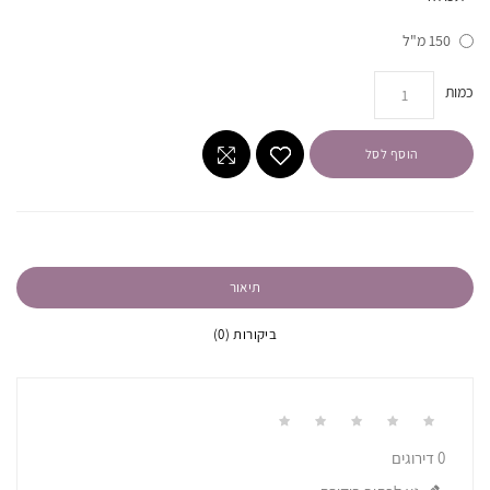
150 מ"ל
ות
הוסף לסל
תיאור
ביקורות (0)
0 דירוגים