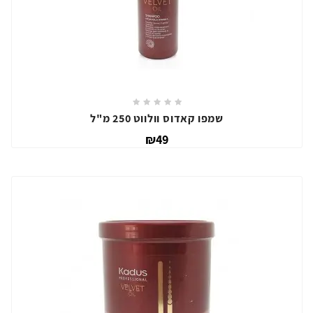
שמפו קאדוס וולווט 250 מ"ל
₪49