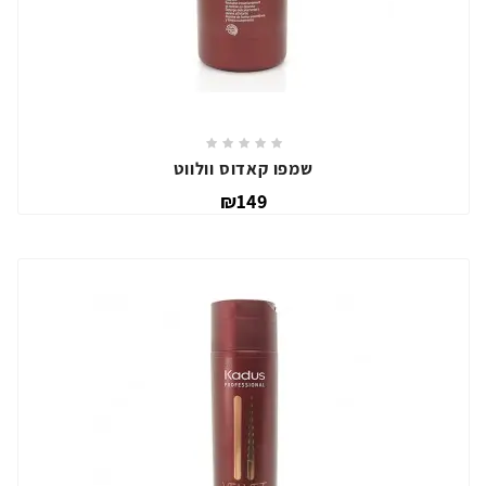
שמפו קאדוס וולווט
₪149