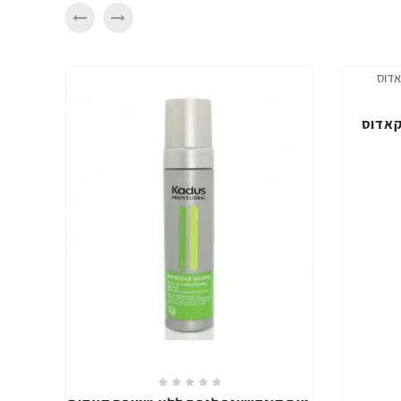
ספריי נפח להגנה מפני חום קאדוס
₪59