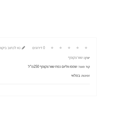
0 דירוגים
נא לכתוב ביקור
שוורצקופף
יצרן::
שמפו ווליום נפח שוורצקופף 250מ"ל
קוד מוצר:
במלאי
זמינות: