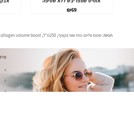
ספריי נפח ווליום אפ אוסיס
אוסיס שמפו
₪69
תגיות:
שמפו ווליום נפח שוורצקופף
,
250מ"ל
,
collagen volume boost
מיד
ק
מ
מ
ת
מ
מוצר מבית
- WebHit.co.il
Benita | מוצרי שיער למספרות ויחידים © 2026
מנוע ח