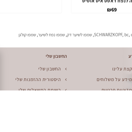
 יבש ללא שטיפה
אבקה לנפח דאסט איט אוסיס
₪69
₪69
,
bc
,
SCHWARZKOPF
,
שמפו לשיער דק
,
שמפו נפח לשיער
,
שמפו קולגן
ע
החשבון שלי
צת עלינו
החשבון שלי
ידע על משלוחים
היסטורית ההזמנות שלי
דיניות פרטיות
רשימת המשאלות שלי
קנון
דוור
פת האתר
החזרות
יפוש יד שניה