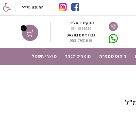
נגישות
החשבון שלי
התקשרו אלינו:
0
054-6866634
דברו אתנו בווצאפ
058-7931616
ריהוט מספרה
מוצרים לגבר
מוצרי חשמל