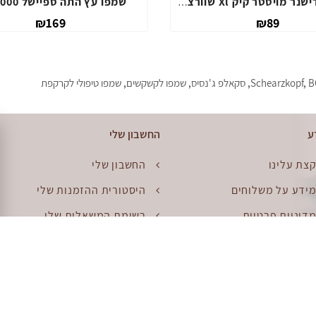
שמפו מחייה לשיער דליל שוורצקופף 200מ"ל
ספריי קונדישנר מויסטר קיק Xl שוורצקופף
₪89
₪
B
,
Schearzkopf
,
סקאלפ ג'נסיס
,
שמפו לקשקשים
,
שמפו טיפולי לקרקפת
ע
החשבון שלי
צת עלינו
החשבון שלי
ידע על משלוחים
היסטורית ההזמנות שלי
דיניות פרטיות
רשימת המשאלות שלי
קנון
דוור
פת האתר
החזרות
יפוש יד שניה