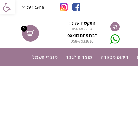
נגישות
החשבון שלי
התקשרו אלינו:
0
054-6866634
דברו אתנו בווצאפ
058-7931616
ריהוט מספרה
מוצרים לגבר
מוצרי חשמל