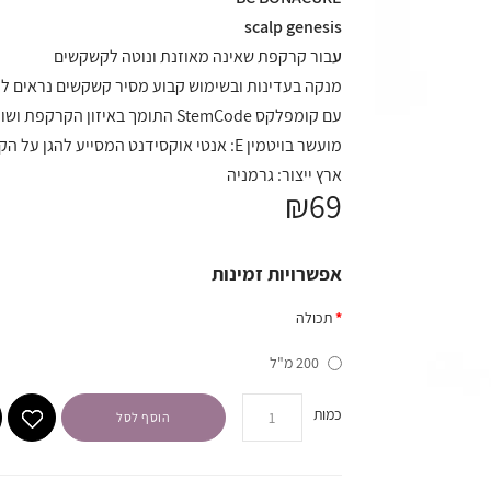
scalp genesis
ע
בור קרקפת שאינה מאוזנת ונוטה לקשקשים
מנקה בעדינות ובשימוש קבוע מסיר קשקשים נראים לע
עם קומפלקס StemCode התומך באיזון הקרקפת ושומר על איכות ובריאות השיער
מועשר בויטמין E: אנטי אוקסידנט המסייע להגן על הקרקפת מפני השפעות חיצוניות עד ל- 4 ימים
ארץ ייצור: גרמניה
₪69
אפשרויות זמינות
תכולה
200 מ"ל
כמות
הוסף לסל