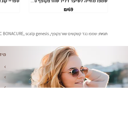
שמפו נגד קשקשים אקו דנדרוף 02 ביוטופ
69
₪89
תגיות:
שמפו נגד קשקשים שוורצקופף
,
scalp genesis
,
C BONACURE
מיד
ק
מ
מ
ת
מ
מוצר מבית
- WebHit.co.il
Benita | מוצרי שיער למספרות ויחידים © 2026
מנוע ח