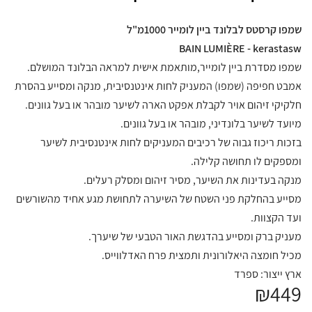
שמפו קרסטס לבלונד ביין לומייר 1000מ"ל
BAIN LUMIÈRE - kerastasw
שמפו מסדרת ביין לומייר,מותאמת אישית למראה הבלונד המושלם.
אמבט חפיפה (שמפו) המעניק לחות אינטנסיבית, מנקה ומסייע בהסרת
חלקיקי זיהום אויר לקבלת אפקט הארה לשיער מובהר או בעל גוונים.
מיועד לשיער בלונדיני, מובהר או בעל גוונים.
בזכות ריכוז גבוה של רכיבים המעניקים לחות אינטנסיבית לשיער
ומספקים לו תחושה קלילה.
מנקה בעדינות את השיער, מסיר זיהום ומסלק רעלים.
מסייע בהחלקת פני השטח של השיערה לתחושת מגע אחיד מהשורשים
ועד הקצוות.
מעניק ברק ומסייע בהדגשת האור הטבעי של שיערך.
מכיל חומצה היאלורונית ותמצית פרח האדלווייס.
ארץ ייצור: ספרד
₪449