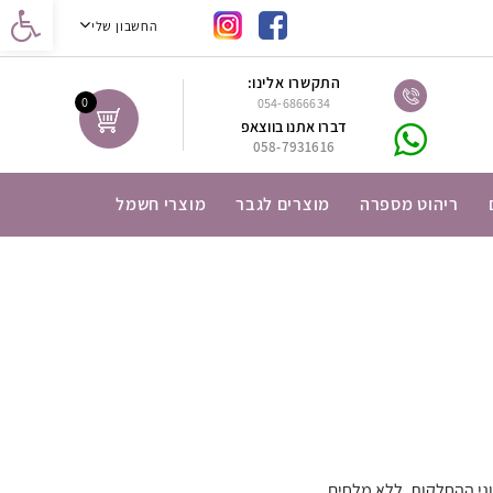
נגישות
החשבון שלי
התקשרו אלינו:
0
054-6866634
דברו אתנו בווצאפ
058-7931616
ריהוט מספרה
מוצרים לגבר
מוצרי חשמל
גי ההחלקות, ללא מלחים.