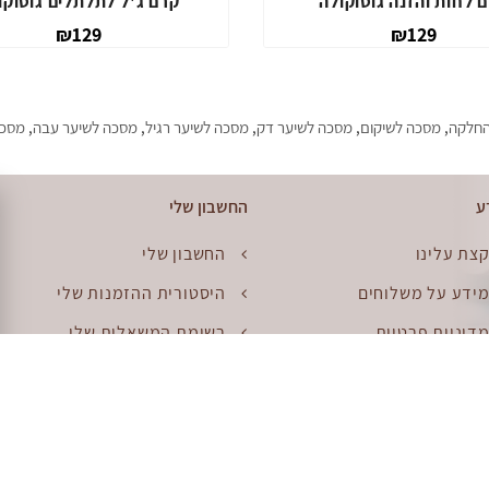
 לחות והזנה גוטוקולה
קרם ג'ל לתלתלים גוטוקו
₪129
₪129
החלקה
,
מסכה לשיקום
,
מסכה לשיער דק
,
מסכה לשיער רגיל
,
מסכה לשיער עבה
,
מסכה kטיפול 
ע
החשבון שלי
צת עלינו
החשבון שלי
ידע על משלוחים
היסטורית ההזמנות שלי
דיניות פרטיות
רשימת המשאלות שלי
קנון
דוור
פת האתר
החזרות
יפוש יד שניה