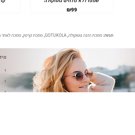
שמפו ללא מלחים גוטוקולה
קרם
₪99
תגיות:
מסכת הזנה גוטוקולה
,
GOTUKOLA
,
מסכת קרטין
,
מסכה לאחר 
מיד
ק
מ
מ
ת
מ
מוצר מבית
- WebHit.co.il
Benita | מוצרי שיער למספרות ויחידים © 2026
מנוע ח