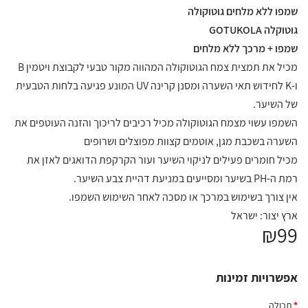
שמפו ללא מלחים גוטוקולה
גוטוקלה GOTUKOLA
שמפו + מרכך ללא מלחים
מכיל את תמצית צמח הגוטוקולה המהווה מקור טבעי לקבוצת ויטמין B
ו-K לחידוש תאי השערה ומסנן קרינה UV המונע פגיעה בלחות הטבעית
של השיער.
השמפו עשוי מצמח הגוטוקולה מכיל רכיבים לריכוך והזנה העוטפים את
השערה בשכבת מגן, אוטמים קצוות מפוצלים ושרופים
מכיל חומרים פעילים לניקוי השיער ועור הקרקפת הדואגים לאזן את
רמת ה-PH בשיער ומסייעים במניעת דהיית צבע השיער.
אין צורך בשימוש במרכך או מסכה לאחר השימוש השמפו.
ארץ יצור: ישראל
₪99
אפשרויות זמינות
תכולה