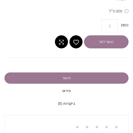
800 מ"ל
כמות
הוסף לסל
תיאור
פירוט
ביקורות (0)