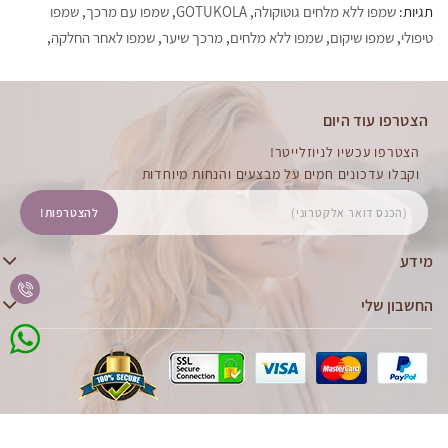
תגיות:
שמפו ללא מלחים גוטוקולה
,
GOTUKOLA
,
שמפו עם מרכך
,
שמפו
טיפולי
,
שמפו שיקום
,
שמפו ללא מלחים
,
מרכך שיער
,
שמפו לאחר החלקה
,
הצטרפו עוד היום
הצטרפו עכשיו לניוזלייטר!
וקבלו עדכונים חמים על מבצעים והנחות מיוחדות
להצטרפות!
מידע
החשבון שלי
מוצר מבית
- WebHit.co.il
Benita | מוצרי שיער למספרות ויחידים © 2026
מנוע חיפוש יד שניה